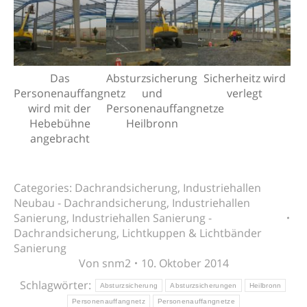
Das
Absturzsicherung
Sicherheitz wird
Personenauffangnetz
und
verlegt
wird mit der
Personenauffangnetze
Hebebühne
Heilbronn
angebracht
Categories:
Dachrandsicherung
,
Industriehallen
Neubau - Dachrandsicherung
,
Industriehallen
Sanierung
,
Industriehallen Sanierung -
Dachrandsicherung
,
Lichtkuppen & Lichtbänder
Sanierung
Von
snm2
10. Oktober 2014
Schlagwörter:
Absturzsicherung
Absturzsicherungen
Heilbronn
Personenauffangnetz
Personenauffangnetze