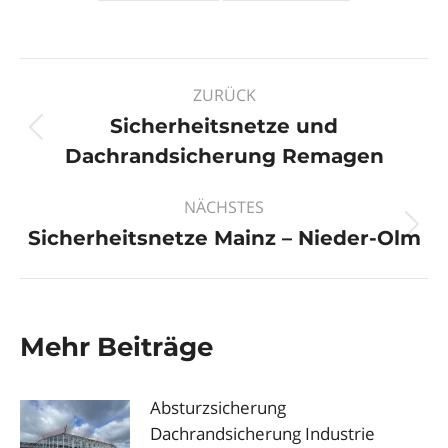
Kommentarnavigation
ZURÜCK
Sicherheitsnetze und
Vorheriger
Dachrandsicherung Remagen
Beitrag:
NÄCHSTES
Nächster
Sicherheitsnetze Mainz – Nieder-Olm
Beitrag:
Mehr Beiträge
Absturzsicherung
Dachrandsicherung Industrie