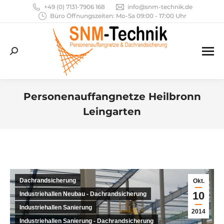
+49 (0) 7131-7906 168
info@snm-technik.de
Büro Öffnungszeiten: Mo-Sa 09:00 - 17:00 Uhr
Search:
Personenauffangnetze Heilbronn
Leingarten
Sie befinden sich hier:
Dachrandsicherung
Okt.
10
Industriehallen Neubau - Dachrandsicherung
Industriehallen Sanierung
2014
Industriehallen Sanierung - Dachrandsicherung