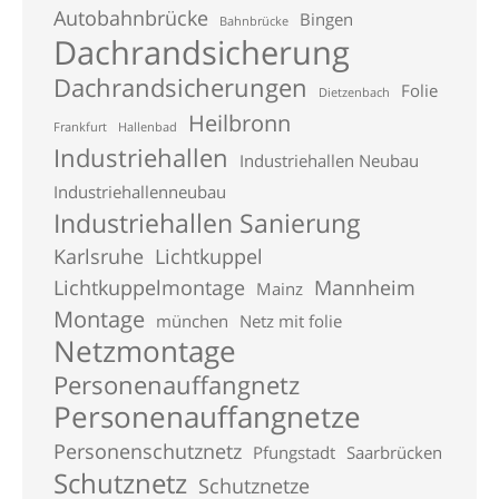
Autobahnbrücke
Bingen
Bahnbrücke
Dachrandsicherung
Dachrandsicherungen
Folie
Dietzenbach
Heilbronn
Frankfurt
Hallenbad
Industriehallen
Industriehallen Neubau
Industriehallenneubau
Industriehallen Sanierung
Karlsruhe
Lichtkuppel
Lichtkuppelmontage
Mannheim
Mainz
Montage
münchen
Netz mit folie
Netzmontage
Personenauffangnetz
Personenauffangnetze
Personenschutznetz
Pfungstadt
Saarbrücken
Schutznetz
Schutznetze