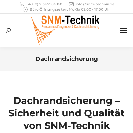
+49 (0) 7131-7906 168
info@snm-technik.de
Büro Öffnungszeiten: Mo-Sa 09:00 - 17:00 Uhr
Search:
Dachrandsicherung
Sie befinden sich hier:
Dachrandsicherung –
Sicherheit und Qualität
von SNM-Technik