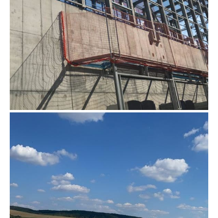
dachrandsicherung-iffesheim-
1024×768