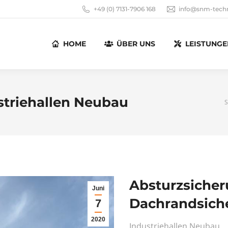
+49 (0) 7131-7906 168
info@snm-techn
HOME
ÜBER UNS
LEISTUNGE
striehallen Neubau
S
Absturzsiche
Juni
Dachrandsich
7
2020
Industriehallen Neubau