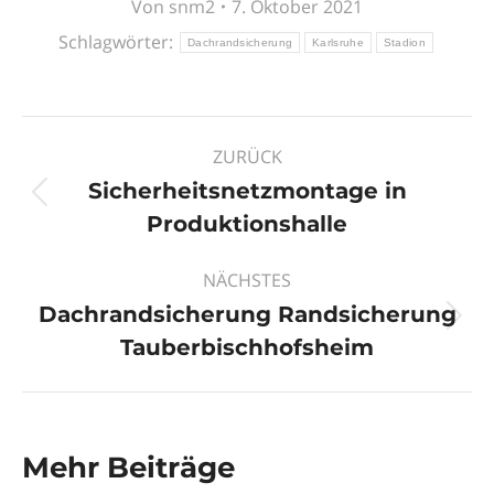
Von
snm2
7. Oktober 2021
Schlagwörter:
Dachrandsicherung
Karlsruhe
Stadion
Kommentarnavigation
ZURÜCK
Sicherheitsnetzmontage in
Vorheriger
Produktionshalle
Beitrag:
NÄCHSTES
Dachrandsicherung Randsicherung
Nächster
Tauberbischhofsheim
Beitrag:
Mehr Beiträge