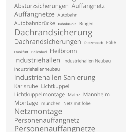
Absturzsicherungen
Auffangnetz
Auffangnetze
Autobahn
Autobahnbrücke
Bingen
Bahnbrücke
Dachrandsicherung
Dachrandsicherungen
Folie
Dietzenbach
Heilbronn
Frankfurt
Hallenbad
Industriehallen
Industriehallen Neubau
Industriehallenneubau
Industriehallen Sanierung
Karlsruhe
Lichtkuppel
Lichtkuppelmontage
Mannheim
Mainz
Montage
münchen
Netz mit folie
Netzmontage
Personenauffangnetz
Personenauffangnetze