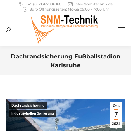
+49 (0) 7131-7906 168
info@snm-technik.de
Büro Öffnungszeiten: Mo-Sa 09:00 - 17:00 Uhr
Search:
Dachrandsicherung Fußballstadion
Karlsruhe
Sie befinden sich hier:
Dachrandsicherung
Okt.
7
Industriehallen Sanierung
2021