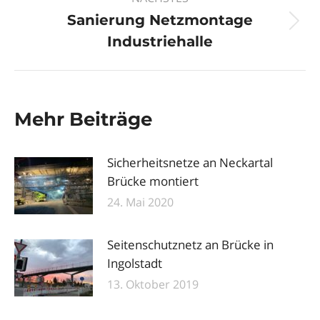
Sanierung Netzmontage
Nächster
Industriehalle
Beitrag:
Mehr Beiträge
Sicherheitsnetze an Neckartal
Brücke montiert
24. Mai 2020
Seitenschutznetz an Brücke in
Ingolstadt
13. Oktober 2019