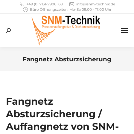
+49 (0) 7131-7906 168
info@snm-technik.de
Büro Öffnungszeiten: Mo-Sa 09:00 - 17:00 Uhr
Search:
Fangnetz Absturzsicherung
Sie befinden sich hier:
Fangnetz
Absturzsicherung /
Auffangnetz von SNM-